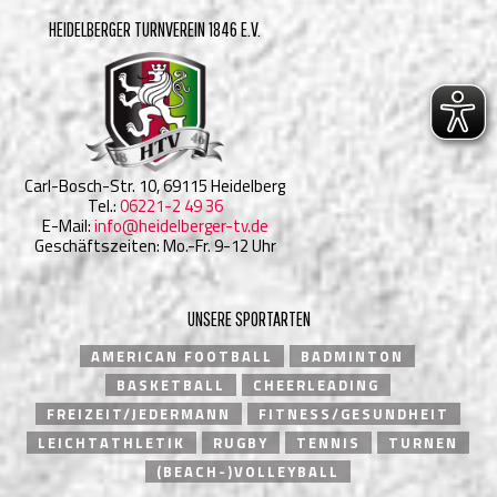
HEIDELBERGER TURNVEREIN 1846 E.V.
Carl-Bosch-Str. 10, 69115 Heidelberg
Tel.:
06221-2 49 36
E-Mail:
info@heidelberger-tv.de
Geschäftszeiten: Mo.-Fr. 9-12 Uhr
UNSERE SPORTARTEN
AMERICAN FOOTBALL
BADMINTON
BASKETBALL
CHEERLEADING
FREIZEIT/JEDERMANN
FITNESS/GESUNDHEIT
LEICHTATHLETIK
RUGBY
TENNIS
TURNEN
(BEACH-)VOLLEYBALL