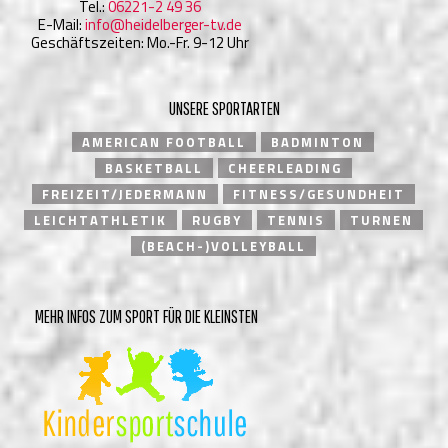
Tel.:
06221-2 49 36
E-Mail:
info@heidelberger-tv.de
Geschäftszeiten: Mo.-Fr. 9-12 Uhr
UNSERE SPORTARTEN
AMERICAN FOOTBALL
BADMINTON
BASKETBALL
CHEERLEADING
FREIZEIT/JEDERMANN
FITNESS/GESUNDHEIT
LEICHTATHLETIK
RUGBY
TENNIS
TURNEN
(BEACH-)VOLLEYBALL
MEHR INFOS ZUM SPORT FÜR DIE KLEINSTEN