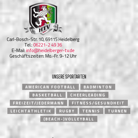
Carl-Bosch-Str. 10, 69115 Heidelberg
Tel.:
06221-2 49 36
E-Mail:
info@heidelberger-tv.de
Geschäftszeiten: Mo.-Fr. 9-12 Uhr
UNSERE SPORTARTEN
AMERICAN FOOTBALL
BADMINTON
BASKETBALL
CHEERLEADING
FREIZEIT/JEDERMANN
FITNESS/GESUNDHEIT
LEICHTATHLETIK
RUGBY
TENNIS
TURNEN
(BEACH-)VOLLEYBALL