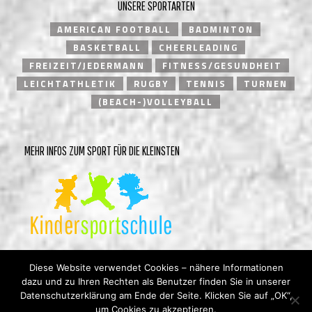
UNSERE SPORTARTEN
AMERICAN FOOTBALL
BADMINTON
BASKETBALL
CHEERLEADING
FREIZEIT/JEDERMANN
FITNESS/GESUNDHEIT
LEICHTATHLETIK
RUGBY
TENNIS
TURNEN
(BEACH-)VOLLEYBALL
MEHR INFOS ZUM SPORT FÜR DIE KLEINSTEN
Diese Website verwendet Cookies – nähere Informationen
dazu und zu Ihren Rechten als Benutzer finden Sie in unserer
Datenschutzerklärung am Ende der Seite. Klicken Sie auf „OK“,
um Cookies zu akzeptieren.