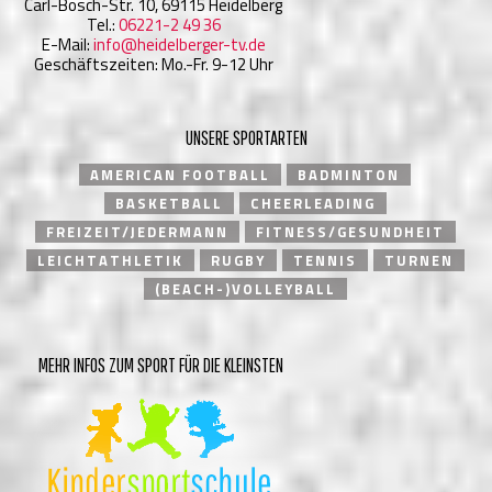
Carl-Bosch-Str. 10, 69115 Heidelberg
Tel.:
06221-2 49 36
E-Mail:
info@heidelberger-tv.de
Geschäftszeiten: Mo.-Fr. 9-12 Uhr
UNSERE SPORTARTEN
AMERICAN FOOTBALL
BADMINTON
BASKETBALL
CHEERLEADING
FREIZEIT/JEDERMANN
FITNESS/GESUNDHEIT
LEICHTATHLETIK
RUGBY
TENNIS
TURNEN
(BEACH-)VOLLEYBALL
MEHR INFOS ZUM SPORT FÜR DIE KLEINSTEN