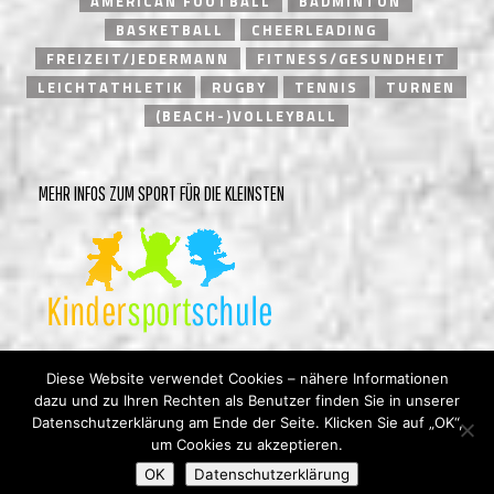
AMERICAN FOOTBALL
BADMINTON
BASKETBALL
CHEERLEADING
FREIZEIT/JEDERMANN
FITNESS/GESUNDHEIT
LEICHTATHLETIK
RUGBY
TENNIS
TURNEN
(BEACH-)VOLLEYBALL
MEHR INFOS ZUM SPORT FÜR DIE KLEINSTEN
Diese Website verwendet Cookies – nähere Informationen
dazu und zu Ihren Rechten als Benutzer finden Sie in unserer
Datenschutzerklärung am Ende der Seite. Klicken Sie auf „OK“,
um Cookies zu akzeptieren.
© Heidelberger Turnverein 1846 e.V. |
Impressum
|
OK
Datenschutzerklärung
Datenschutzerklärung