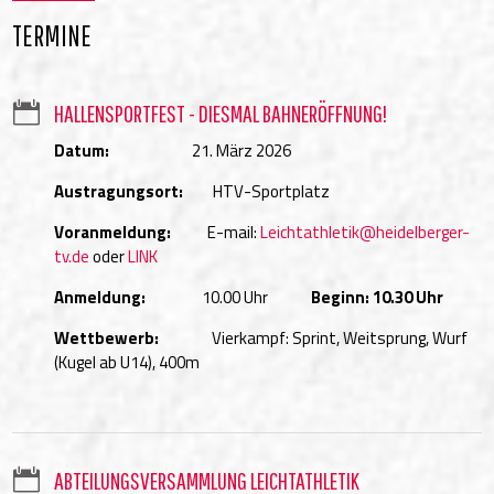
TERMINE

HALLENSPORTFEST - DIESMAL BAHNERÖFFNUNG!
Datum:
21. März 2026
Austragungsort:
HTV-Sportplatz
Voranmeldung:
E-mail:
Leichtathletik@heidelberger-
tv.de
oder
LINK
Anmeldung:
10.00 Uhr
Beginn: 10.30 Uhr
Wettbewerb:
Vierkampf: Sprint, Weitsprung, Wurf
(Kugel ab U14), 400m

ABTEILUNGSVERSAMMLUNG LEICHTATHLETIK