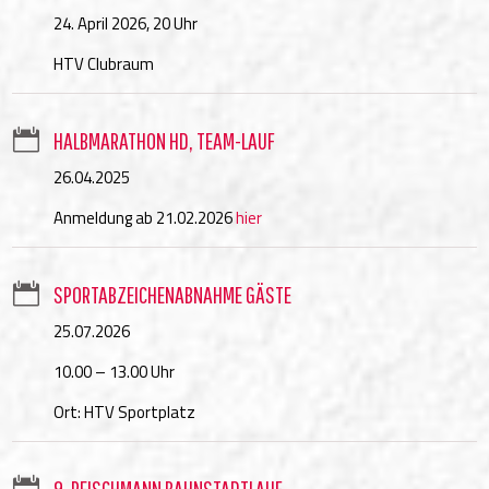
24. April 2026, 20 Uhr
HTV Clubraum

HALBMARATHON HD, TEAM-LAUF
​26.04.2025
Anmeldung ab 21.02.2026
hier

SPORTABZEICHENABNAHME GÄSTE
25.07.2026
10.00 – 13.00 Uhr
Ort: HTV Sportplatz

9. REISCHMANN BAHNSTADTLAUF