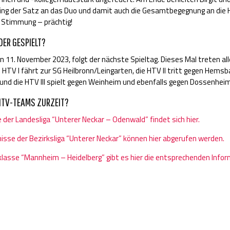
ing der Satz an das Duo und damit auch die Gesamtbegegnung an die HT
e Stimmung – prächtig!
ER GESPIELT?
11. November 2023, folgt der nächste Spieltag. Dieses Mal treten al
 HTV I fährt zur SG Heilbronn/Leingarten, die HTV II tritt gegen Hems
und die HTV III spielt gegen Weinheim und ebenfalls gegen Dossenheim
HTV-TEAMS ZURZEIT?
e der Landesliga “Unterer Neckar – Odenwald” findet sich hier.
nisse der Bezirksliga “Unterer Neckar” können hier abgerufen werden.
klasse “Mannheim – Heidelberg” gibt es hier die entsprechenden Info