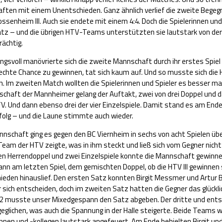
ften mit einem Unentschieden. Ganz ähnlich verlief die zweite Begeg
ssenheim III. Auch sie endete mit einem 4:4. Doch die Spielerinnen und
atz – und die übrigen HTV-Teams unterstützten sie lautstark von der 
ächtig.
gsvoll manövrierte sich die zweite Mannschaft durch ihr erstes Spie
chte Chance zu gewinnen, tat sich kaum auf. Und so musste sich die H
. Im zweiten Match wollten die Spielerinnen und Spieler es besser m
schaft der Mannheimer gelang der Auftakt, zwei von drei Doppel und 
V. Und dann ebenso drei der vier Einzelspiele. Damit stand es am Ende
Erfolg – und die Laune stimmte auch wieder.
annschaft ging es gegen den BC Viernheim in sechs von acht Spielen übe
Team der HTV zeigte, was in ihm steckt und ließ sich vom Gegner nich
den Herrendoppel und zwei Einzelspiele konnte die Mannschaft gewinn
dann am letzten Spiel, dem gemischten Doppel, ob die HTV III gewinnen 
ieden hinauslief. Den ersten Satz konnten Birgit Messmer und Artur Bi
ür sich entscheiden, doch im zweiten Satz hatten die Gegner das glückl
2 musste unser Mixedgespann den Satz abgeben. Der dritte und ent
geglichen, was auch die Spannung in der Halle steigerte. Beide Teams 
ginnen und -kollegen lautstark angefeuert. Am Ende behielten Birgit und