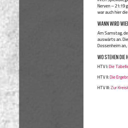
Nerven – 21:19 g
war auch hier di
WANN WIRD WIED
Am Samstag, den 
auswärts an. Die
Dossenheim an, 
WO STEHEN DIE 
HTV I:
Die Tabell
HTV II:
Die Ergeb
HTV III:
Zur Kreis