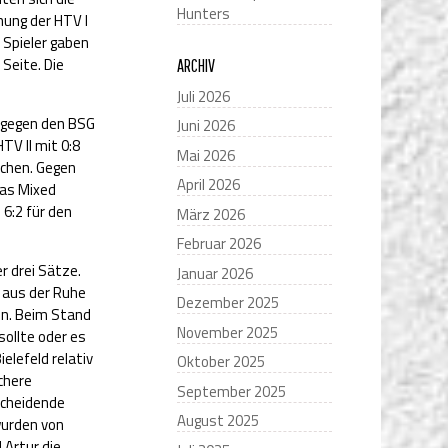
Hunters
nung der HTV I
 Spieler gaben
Seite. Die
ARCHIV
Juli 2026
l gegen den BSG
Juni 2026
TV II mit 0:8
Mai 2026
achen. Gegen
April 2026
das Mixed
 6:2 für den
März 2026
Februar 2026
r drei Sätze.
Januar 2026
t aus der Ruhe
Dezember 2025
en. Beim Stand
November 2025
sollte oder es
elefeld relativ
Oktober 2025
ichere
September 2025
scheidende
August 2025
wurden von
 Artur die