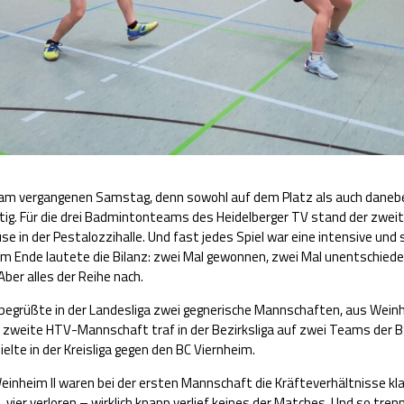
r am vergangenen Samstag, denn sowohl auf dem Platz als auch daneb
ig. Für die drei Badmintonteams des Heidelberger TV stand der zweit
se in der Pestalozzihalle. Und fast jedes Spiel war eine intensive un
m Ende lautete die Bilanz: zwei Mal gewonnen, zwei Mal unentschiede
Aber alles der Reihe nach.
begrüßte in der Landesliga zwei gegnerische Mannschaften, aus Wein
 zweite HTV-Mannschaft traf in der Bezirksliga auf zwei Teams der
pielte in der Kreisliga gegen den BC Viernheim.
inheim II waren bei der ersten Mannschaft die Kräfteverhältnisse klar 
 vier verloren – wirklich knapp verlief keines der Matches. Und so trenn