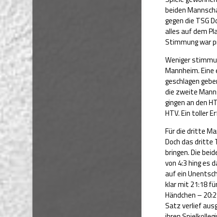
beiden Mannscha
gegen die TSG Do
alles auf dem Pl
Stimmung war pr
Weniger stimmun
Mannheim. Eine e
geschlagen geben
die zweite Mann
gingen an den HT
HTV. Ein toller 
Für die dritte M
Doch das dritte 
bringen. Die bei
von 4:3 hing es 
auf ein Unentsch
klar mit 21:18 f
Händchen – 20:2
Satz verlief aus
ihren Spielkolle