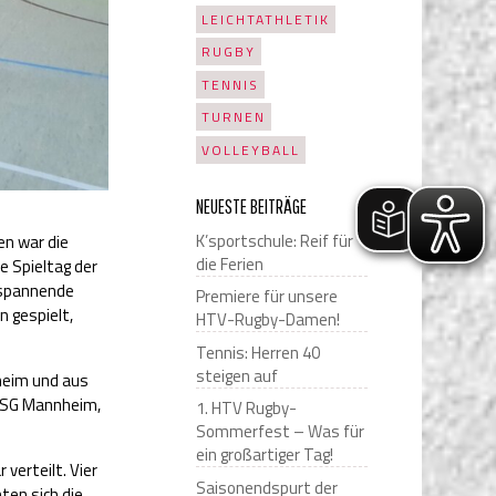
LEICHTATHLETIK
RUGBY
TENNIS
TURNEN
VOLLEYBALL
NEUESTE BEITRÄGE
K’sportschule: Reif für
en war die
die Ferien
e Spieltag der
d spannende
Premiere für unsere
n gespielt,
HTV-Rugby-Damen!
Tennis: Herren 40
steigen auf
heim und aus
 BSG Mannheim,
1. HTV Rugby-
Sommerfest – Was für
ein großartiger Tag!
verteilt. Vier
Saisonendspurt der
ten sich die