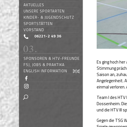
AKTUELLES
UNSERE SPORTARTEN
KINDER- & JUGENDSCHUTZ
SPORTSTÄTTEN
VORSTAND
06221-2 49 36
SPONSOREN & HTV-FREUNDE
Es ging hoch he
FSJ, JOBS & PRAKTIKA
Stimmung prächt
ENGLISH INFORMATION
Saison an, zuhau
Angelegenheit. A
einmal verloren. 
Team I des HTV 
Dossenheim. Die
und die HTV III s
Gegen die TSG We
Spiele gewonnen,