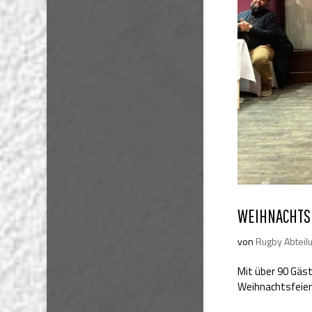
WEIHNACHTSF
von
Rugby Abteil
Mit über 90 Gäst
Weihnachtsfeier