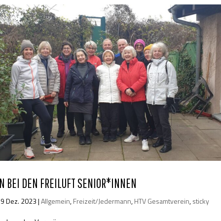
 BEI DEN FREILUFT SENIOR*INNEN
19 Dez. 2023
|
Allgemein
,
Freizeit/Jedermann
,
HTV Gesamtverein
,
sticky