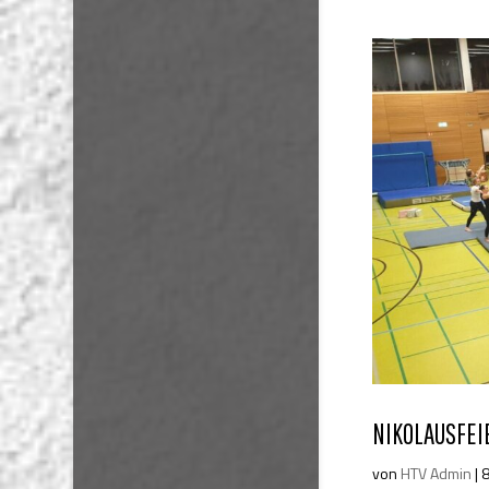
NIKOLAUSFEI
von
HTV Admin
|