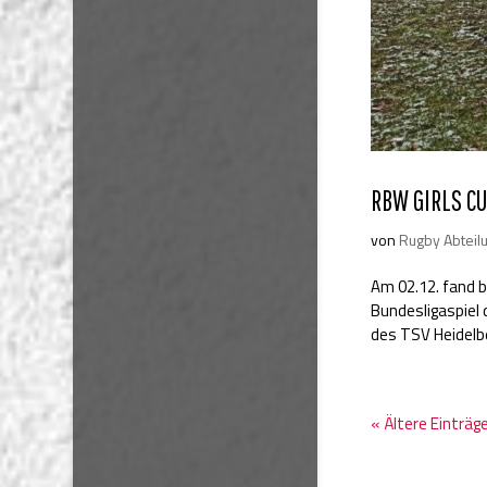
RBW GIRLS CU
von
Rugby Abteil
Am 02.12. fand b
Bundesligaspiel
des TSV Heidelbe
« Ältere Einträg