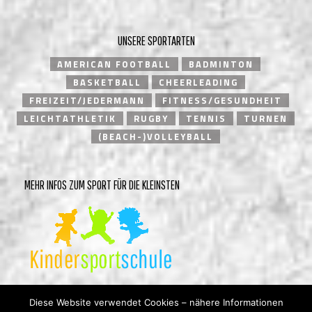
UNSERE SPORTARTEN
AMERICAN FOOTBALL
BADMINTON
BASKETBALL
CHEERLEADING
FREIZEIT/JEDERMANN
FITNESS/GESUNDHEIT
LEICHTATHLETIK
RUGBY
TENNIS
TURNEN
(BEACH-)VOLLEYBALL
MEHR INFOS ZUM SPORT FÜR DIE KLEINSTEN
Diese Website verwendet Cookies – nähere Informationen