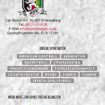
Carl-Bosch-Str. 10, 69115 Heidelberg
Tel.:
06221-2 49 36
E-Mail:
info@heidelberger-tv.de
Geschäftszeiten: Mo.-Fr. 9-12 Uhr
UNSERE SPORTARTEN
AMERICAN FOOTBALL
BADMINTON
BASKETBALL
CHEERLEADING
FREIZEIT/JEDERMANN
FITNESS/GESUNDHEIT
LEICHTATHLETIK
RUGBY
TENNIS
TURNEN
(BEACH-)VOLLEYBALL
MEHR INFOS ZUM SPORT FÜR DIE KLEINSTEN