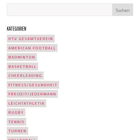
KATEGORIEN
HTV GESAMTVEREIN
AMERICAN FOOTBALL
BADMINTON
BASKETBALL
CHEERLEADING
FITNESS/GESUNDHEIT
FREIZEIT/JEDERMANN
LEICHTATHLETIK
RUGBY
TENNIS
TURNEN