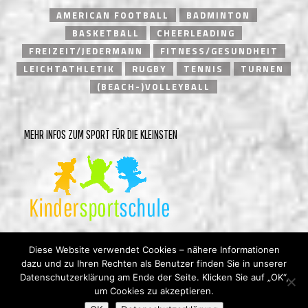
AMERICAN FOOTBALL
BADMINTON
BASKETBALL
CHEERLEADING
FREIZEIT/JEDERMANN
FITNESS/GESUNDHEIT
LEICHTATHLETIK
RUGBY
TENNIS
TURNEN
(BEACH-)VOLLEYBALL
MEHR INFOS ZUM SPORT FÜR DIE KLEINSTEN
Diese Website verwendet Cookies – nähere Informationen
dazu und zu Ihren Rechten als Benutzer finden Sie in unserer
Datenschutzerklärung am Ende der Seite. Klicken Sie auf „OK“,
um Cookies zu akzeptieren.
© Heidelberger Turnverein 1846 e.V. |
Impressum
|