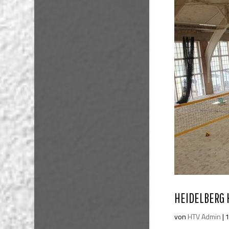
HEIDELBERG 
von
HTV Admin
|
1