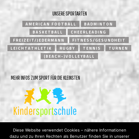
UNSERE SPORTARTEN
AMERICAN FOOTBALL
BADMINTON
BASKETBALL
CHEERLEADING
FREIZEIT/JEDERMANN
FITNESS/GESUNDHEIT
LEICHTATHLETIK
RUGBY
TENNIS
TURNEN
(BEACH-)VOLLEYBALL
MEHR INFOS ZUM SPORT FÜR DIE KLEINSTEN
Diese Website verwendet Cookies – nähere Informationen
dazu und zu Ihren Rechten als Benutzer finden Sie in unserer