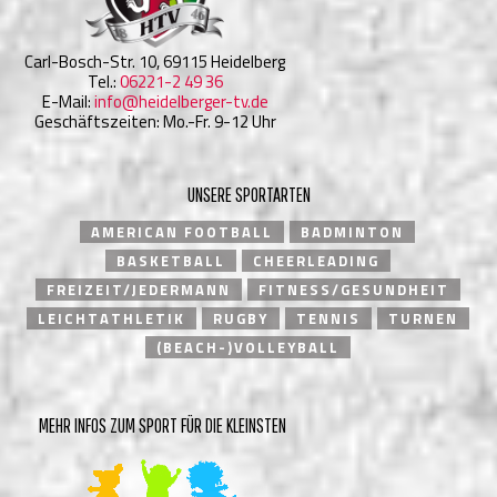
Carl-Bosch-Str. 10, 69115 Heidelberg
Tel.:
06221-2 49 36
E-Mail:
info@heidelberger-tv.de
Geschäftszeiten: Mo.-Fr. 9-12 Uhr
UNSERE SPORTARTEN
AMERICAN FOOTBALL
BADMINTON
BASKETBALL
CHEERLEADING
FREIZEIT/JEDERMANN
FITNESS/GESUNDHEIT
LEICHTATHLETIK
RUGBY
TENNIS
TURNEN
(BEACH-)VOLLEYBALL
MEHR INFOS ZUM SPORT FÜR DIE KLEINSTEN