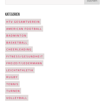
KATEGORIEN
HTV GESAMTVEREIN
AMERICAN FOOTBALL
BADMINTON
BASKETBALL
CHEERLEADING
FITNESS/GESUNDHEIT
FREIZEIT/JEDERMANN
LEICHTATHLETIK
RUGBY
TENNIS
TURNEN
VOLLEYBALL