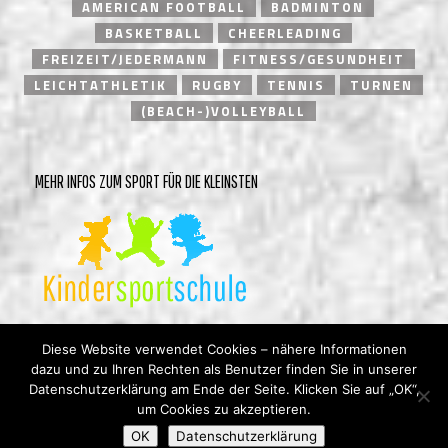
AMERICAN FOOTBALL
BADMINTON
BASKETBALL
CHEERLEADING
FREIZEIT/JEDERMANN
FITNESS/GESUNDHEIT
LEICHTATHLETIK
RUGBY
TENNIS
TURNEN
(BEACH-)VOLLEYBALL
MEHR INFOS ZUM SPORT FÜR DIE KLEINSTEN
Diese Website verwendet Cookies – nähere Informationen
dazu und zu Ihren Rechten als Benutzer finden Sie in unserer
Datenschutzerklärung am Ende der Seite. Klicken Sie auf „OK“,
um Cookies zu akzeptieren.
© Heidelberger Turnverein 1846 e.V. |
Impressum
|
OK
Datenschutzerklärung
Datenschutzerklärung