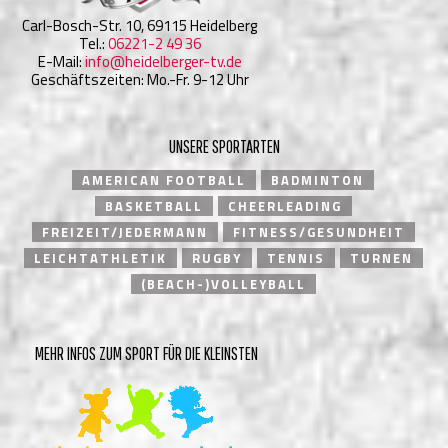
Carl-Bosch-Str. 10, 69115 Heidelberg
Tel.:
06221-2 49 36
E-Mail:
info@heidelberger-tv.de
Geschäftszeiten: Mo.-Fr. 9-12 Uhr
UNSERE SPORTARTEN
AMERICAN FOOTBALL
BADMINTON
BASKETBALL
CHEERLEADING
FREIZEIT/JEDERMANN
FITNESS/GESUNDHEIT
LEICHTATHLETIK
RUGBY
TENNIS
TURNEN
(BEACH-)VOLLEYBALL
MEHR INFOS ZUM SPORT FÜR DIE KLEINSTEN