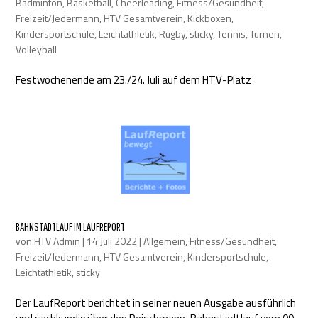
Badminton
,
Basketball
,
Cheerleading
,
Fitness/Gesundheit
,
Freizeit/Jedermann
,
HTV Gesamtverein
,
Kickboxen
,
Kindersportschule
,
Leichtathletik
,
Rugby
,
sticky
,
Tennis
,
Turnen
,
Volleyball
Festwochenende am 23./24. Juli auf dem HTV-Platz
BAHNSTADTLAUF IM LAUFREPORT
von
HTV Admin
|
14 Juli 2022
|
Allgemein
,
Fitness/Gesundheit
,
Freizeit/Jedermann
,
HTV Gesamtverein
,
Kindersportschule
,
Leichtathletik
,
sticky
Der LaufReport berichtet in seiner neuen Ausgabe ausführlich