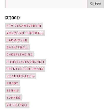
KATEGORIEN
HTV GESAMTVEREIN
AMERICAN FOOTBALL
BADMINTON
BASKETBALL
CHEERLEADING
FITNESS/GESUNDHEIT
FREIZEIT/JEDERMANN
LEICHTATHLETIK
RUGBY
TENNIS
TURNEN
VOLLEYBALL