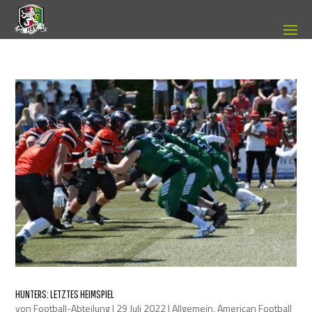
HUNTERS: LETZTES HEIMSPIEL
von
Football-Abteilung
|
29 Juli 2022
|
Allgemein
,
American Football