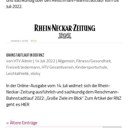
und sachkundig über den Reischmann-Bahnstadtlauf vom 09.
Juli 2022.
BAHNSTADTLAUF IN DER RNZ
von
HTV Admin
|
14 Juli 2022
|
Allgemein
,
Fitness/Gesundheit
,
Freizeit/Jedermann
,
HTV Gesamtverein
,
Kindersportschule
,
Leichtathletik
,
sticky
In der Online-Ausgabe vom 14. Juli widmet sich die Rhein-
Neckar-Zeitung ausführlich und sachkundig dem Reischmann-
Bahnstadtlauf 2022: „Große Ziele im Blick“ Zum Artikel der RNZ
geht es HIER
« Ältere Einträge