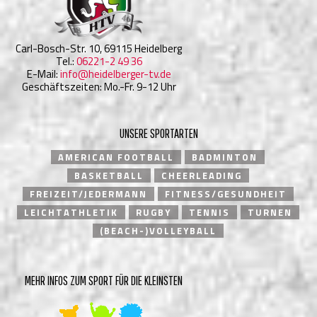
Carl-Bosch-Str. 10, 69115 Heidelberg
Tel.:
06221-2 49 36
E-Mail:
info@heidelberger-tv.de
Geschäftszeiten: Mo.-Fr. 9-12 Uhr
UNSERE SPORTARTEN
AMERICAN FOOTBALL
BADMINTON
BASKETBALL
CHEERLEADING
FREIZEIT/JEDERMANN
FITNESS/GESUNDHEIT
LEICHTATHLETIK
RUGBY
TENNIS
TURNEN
(BEACH-)VOLLEYBALL
MEHR INFOS ZUM SPORT FÜR DIE KLEINSTEN