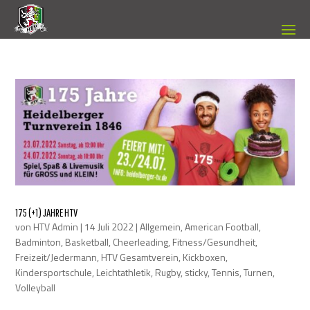
175 (+1) JAHRE HTV
von
HTV Admin
|
14 Juli 2022
|
Allgemein
,
American Football
,
Badminton
,
Basketball
,
Cheerleading
,
Fitness/Gesundheit
,
Freizeit/Jedermann
,
HTV Gesamtverein
,
Kickboxen
,
Kindersportschule
,
Leichtathletik
,
Rugby
,
sticky
,
Tennis
,
Turnen
,
Volleyball