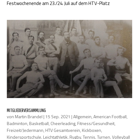
Festwochenende am 23./24. Juli auf dem HTV-Platz
MITGLIEDERVERSAMMLUNG
von
Martin Brandel
|
15 Sep. 2021
|
Allgemein
,
American Football
,
Badminton
,
Basketball
,
Cheerleading
,
Fitness/Gesundheit
,
Freizeit/Jedermann
,
HTV Gesamtverein
,
Kickboxen
,
Kindersportschule
,
Leichtathletik
,
Rugby
,
Tennis
,
Turnen
,
Volleyball