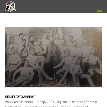
MITGLIEDERVERSAMMLUNG
von
Martin Brandel
|
15 Sep. 2021
|
Allgemein
,
American Football
,
Badminton
,
Basketball
,
Cheerleading
,
Fitness/Gesundheit
,