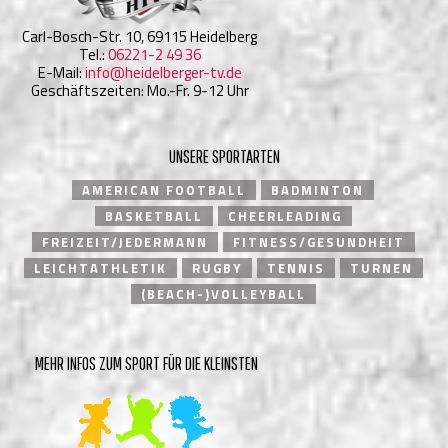
Carl-Bosch-Str. 10, 69115 Heidelberg
Tel.:
06221-2 49 36
E-Mail:
info@heidelberger-tv.de
Geschäftszeiten: Mo.-Fr. 9-12 Uhr
UNSERE SPORTARTEN
AMERICAN FOOTBALL
BADMINTON
BASKETBALL
CHEERLEADING
FREIZEIT/JEDERMANN
FITNESS/GESUNDHEIT
LEICHTATHLETIK
RUGBY
TENNIS
TURNEN
(BEACH-)VOLLEYBALL
MEHR INFOS ZUM SPORT FÜR DIE KLEINSTEN