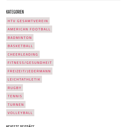
KATEGORIEN
HTV GESAMTVEREIN
AMERICAN FOOTBALL
BADMINTON
BASKETBALL
CHEERLEADING
FITNESS/GESUNDHEIT
FREIZEIT/JEDERMANN
LEICHTATHLETIK
RUGBY
TENNIS
TURNEN
VOLLEYBALL