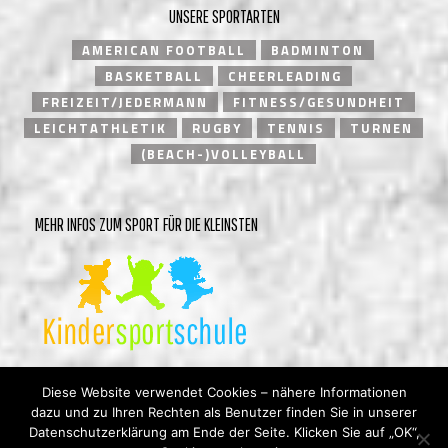
UNSERE SPORTARTEN
AMERICAN FOOTBALL
BADMINTON
BASKETBALL
CHEERLEADING
FREIZEIT/JEDERMANN
FITNESS/GESUNDHEIT
LEICHTATHLETIK
RUGBY
TENNIS
TURNEN
(BEACH-)VOLLEYBALL
MEHR INFOS ZUM SPORT FÜR DIE KLEINSTEN
Diese Website verwendet Cookies – nähere Informationen
dazu und zu Ihren Rechten als Benutzer finden Sie in unserer
Datenschutzerklärung am Ende der Seite. Klicken Sie auf „OK“,