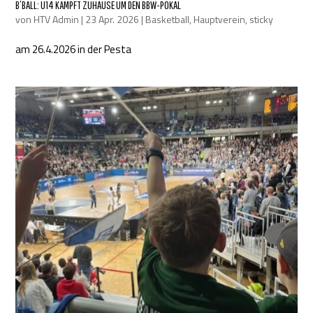
B’BALL: U14 KÄMPFT ZUHAUSE UM DEN BBW-POKAL
von
HTV Admin
|
23 Apr. 2026
|
Basketball
,
Hauptverein
,
sticky
am 26.4.2026 in der Pesta