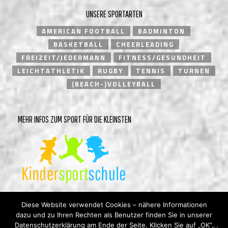
UNSERE SPORTARTEN
AMERICAN FOOTBALL
BADMINTON
BASKETBALL
CHEERLEADING
FREIZEIT/JEDERMANN
FITNESS/GESUNDHEIT
LEICHTATHLETIK
RUGBY
TENNIS
TURNEN
(BEACH-)VOLLEYBALL
MEHR INFOS ZUM SPORT FÜR DIE KLEINSTEN
Diese Website verwendet Cookies – nähere Informationen
dazu und zu Ihren Rechten als Benutzer finden Sie in unserer
Datenschutzerklärung am Ende der Seite. Klicken Sie auf „OK“,