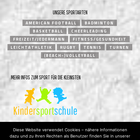
UNSERE SPORTARTEN
AMERICAN FOOTBALL
BADMINTON
BASKETBALL
CHEERLEADING
FREIZEIT/JEDERMANN
FITNESS/GESUNDHEIT
LEICHTATHLETIK
RUGBY
TENNIS
TURNEN
(BEACH-)VOLLEYBALL
MEHR INFOS ZUM SPORT FÜR DIE KLEINSTEN
Diese Website verwendet Cookies – nähere Informationen
dazu und zu Ihren Rechten als Benutzer finden Sie in unserer