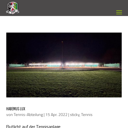
HABEMUS LUX
von
Tennis-Abteilung
|
15 Apr. 2022
|
sticky
,
Tennis
Flutlicht auf der Tennisanlage