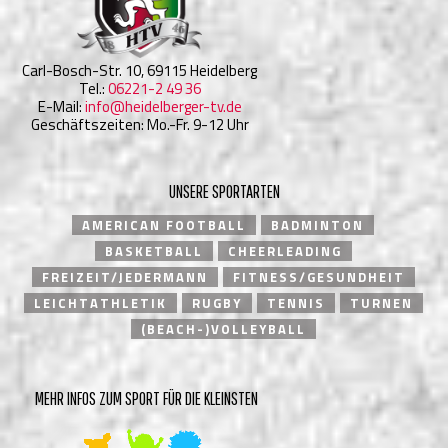
Carl-Bosch-Str. 10, 69115 Heidelberg
Tel.:
06221-2 49 36
E-Mail:
info@heidelberger-tv.de
Geschäftszeiten: Mo.-Fr. 9-12 Uhr
UNSERE SPORTARTEN
AMERICAN FOOTBALL
BADMINTON
BASKETBALL
CHEERLEADING
FREIZEIT/JEDERMANN
FITNESS/GESUNDHEIT
LEICHTATHLETIK
RUGBY
TENNIS
TURNEN
(BEACH-)VOLLEYBALL
MEHR INFOS ZUM SPORT FÜR DIE KLEINSTEN