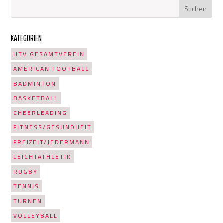
KATEGORIEN
HTV GESAMTVEREIN
AMERICAN FOOTBALL
BADMINTON
BASKETBALL
CHEERLEADING
FITNESS/GESUNDHEIT
FREIZEIT/JEDERMANN
LEICHTATHLETIK
RUGBY
TENNIS
TURNEN
VOLLEYBALL