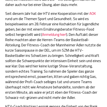
daher auch nur bei einer Übung, aber dazu mehr.
Seit diesem Jahr hat der HTV eine Kooperation mit der
AOK
rund um die Themen Sport und Gesundheit. So wird es
beispielsweise am 28. Februar eine Kochaktion für Jugendliche
geben, bei der mit einem Ernährungsberater Fitness-Food
selbst hergestellt wird (
Anmeldung hier!
). Den Auftakt dieser
Reihe machten aber die Herren-Teams der Basketball-
Abteilung. Der Fitness-Coach der Mannheimer Adler nutzte die
kurze Saisonpause in der DEL, um im SZM die HTV-
Basketballer ins Schwitzen zu bringen. Schnelligkeit und Kraft
sollten die Schwerpunkte der intensiven Einheit sein und eines
war klar: Das wird hier keine lustige Show-Veranstaltung,
sondern echtes Training. So nahmen die Spieler das ganze
entsprechend ernst, powerten, litten und gaben richtig Gas,
während der Profi-Coach selbiges tat und unsere Teams
überhaupt nicht wie Amateure behandelte, sondern ab der
ersten Minute, als wäre er jetzt eben der Fitness-Coach der
Schwarz-rot-grünen und nicht mehr der Adler.
HTV-Coach Kristijan Lesnjak genoss die Einheit von der Bank