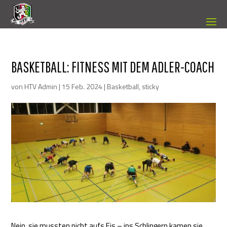
BASKETBALL: FITNESS MIT DEM ADLER-COACH
von
HTV Admin
|
15 Feb. 2024
|
Basketball
,
sticky
Nein, sie mussten nicht aufs Eis – ins Schlingern kamen sie