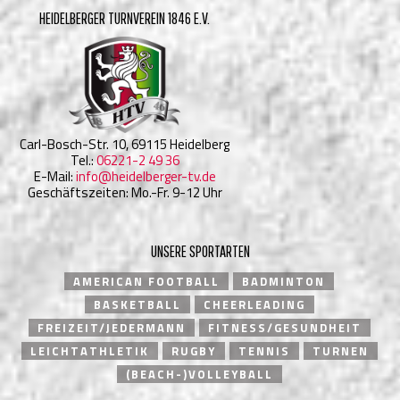
HEIDELBERGER TURNVEREIN 1846 E.V.
Carl-Bosch-Str. 10, 69115 Heidelberg
Tel.:
06221-2 49 36
E-Mail:
info@heidelberger-tv.de
Geschäftszeiten: Mo.-Fr. 9-12 Uhr
UNSERE SPORTARTEN
AMERICAN FOOTBALL
BADMINTON
BASKETBALL
CHEERLEADING
FREIZEIT/JEDERMANN
FITNESS/GESUNDHEIT
LEICHTATHLETIK
RUGBY
TENNIS
TURNEN
(BEACH-)VOLLEYBALL