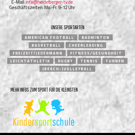
E-Mail:
info@heidelberger-tv.de
Geschäftszeiten: Mo.-Fr. 9-12 Uhr
UNSERE SPORTARTEN
AMERICAN FOOTBALL
BADMINTON
BASKETBALL
CHEERLEADING
FREIZEIT/JEDERMANN
FITNESS/GESUNDHEIT
LEICHTATHLETIK
RUGBY
TENNIS
TURNEN
(BEACH-)VOLLEYBALL
MEHR INFOS ZUM SPORT FÜR DIE KLEINSTEN