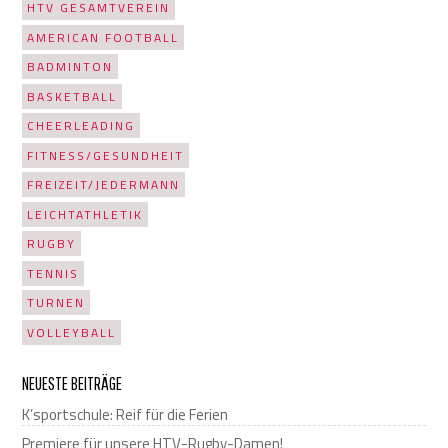
HTV GESAMTVEREIN
AMERICAN FOOTBALL
BADMINTON
BASKETBALL
CHEERLEADING
FITNESS/GESUNDHEIT
FREIZEIT/JEDERMANN
LEICHTATHLETIK
RUGBY
TENNIS
TURNEN
VOLLEYBALL
NEUESTE BEITRÄGE
K’sportschule: Reif für die Ferien
Premiere für unsere HTV-Rugby-Damen!