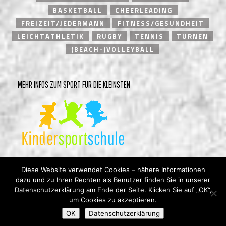
BASKETBALL
CHEERLEADING
FREIZEIT/JEDERMANN
FITNESS/GESUNDHEIT
LEICHTATHLETIK
RUGBY
TENNIS
TURNEN
(BEACH-)VOLLEYBALL
MEHR INFOS ZUM SPORT FÜR DIE KLEINSTEN
Diese Website verwendet Cookies – nähere Informationen
dazu und zu Ihren Rechten als Benutzer finden Sie in unserer
Datenschutzerklärung am Ende der Seite. Klicken Sie auf „OK“,
um Cookies zu akzeptieren.
© Heidelberger Turnverein 1846 e.V. |
Impressum
|
OK
Datenschutzerklärung
Datenschutzerklärung