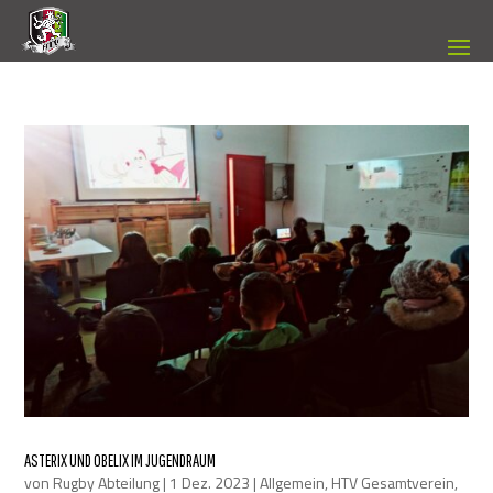
ASTERIX UND OBELIX IM JUGENDRAUM
von
Rugby Abteilung
|
1 Dez. 2023
|
Allgemein
,
HTV Gesamtverein
,