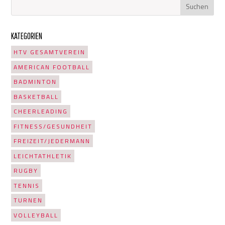
KATEGORIEN
HTV GESAMTVEREIN
AMERICAN FOOTBALL
BADMINTON
BASKETBALL
CHEERLEADING
FITNESS/GESUNDHEIT
FREIZEIT/JEDERMANN
LEICHTATHLETIK
RUGBY
TENNIS
TURNEN
VOLLEYBALL