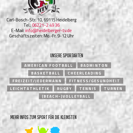
Carl-Bosch-Str. 10, 69115 Heidelberg
Tel.:
06221-2 49 36
E-Mail:
info@heidelberger-tv.de
Geschäftszeiten: Mo.-Fr. 9-12 Uhr
UNSERE SPORTARTEN
AMERICAN FOOTBALL
BADMINTON
BASKETBALL
CHEERLEADING
FREIZEIT/JEDERMANN
FITNESS/GESUNDHEIT
LEICHTATHLETIK
RUGBY
TENNIS
TURNEN
(BEACH-)VOLLEYBALL
MEHR INFOS ZUM SPORT FÜR DIE KLEINSTEN