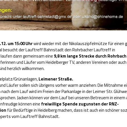
.12. um 15:00 Uhr
wird wieder mit der Nikolauszipfelmütze für einen
al besucht der Lauftreff Bahnstadt den Rohrbacher Lauftreff in
e
laufen dann gemeinsam eine
9,8 km lange Strecke durch Rohrbach
ferinnen und Läufer vom Heidelberger TV, anderen Vereinen oder auch
ind herzlich willkommen.
ielplatz/Grünanlagen,
Leimener Straße.
und Läufer sollen sich übrigens vorher warm anzieh
en: Die Mitnahme ei
nach dem Lauf wird im Freien der Parkanlage in der Leimer Str. Glühwe
prochen. Jacken können vor dem Lauf bei unseren Betreuern in einem 
nfreudige können eine
freiwillige Spende
zugunsten der RNZ-
ion
für Bedürftige in Heidelberg machen, dass ist auch ein schöner soz
perts vom Lauftreff Bahnstadt.