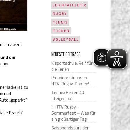
LEICHTATHLETIK
RUGBY
TENNIS
TURNEN
VOLLEYBALL
 guten Zweck
NEUESTE BEITRÄGE
 und die
K’sportschule: Reif für
 ohne
die Ferien
Premiere für unsere
HTV-Rugby-Damen!
ner Jacke ist zu
Tennis: Herren 40
in und
steigen auf
Auto „geparkt“
1. HTV Rugby-
ialer Brauch“
Sommerfest – Was für
ein großartiger Tag!
Saisonendspurt der