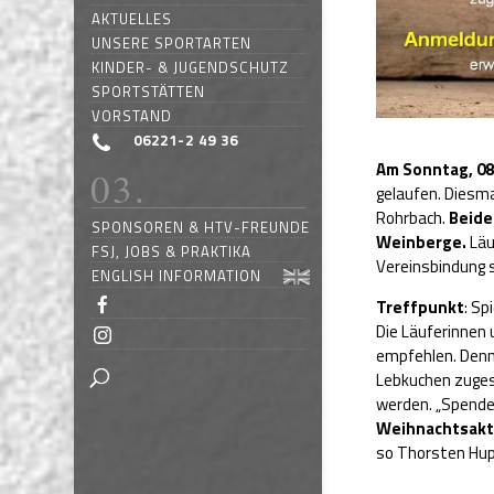
AKTUELLES
UNSERE SPORTARTEN
KINDER- & JUGENDSCHUTZ
SPORTSTÄTTEN
VORSTAND
06221-2 49 36
Am Sonntag, 08
gelaufen. Diesm
Rohrbach.
Beid
SPONSOREN & HTV-FREUNDE
Weinberge.
Läu
FSJ, JOBS & PRAKTIKA
Vereinsbindung s
ENGLISH INFORMATION
Treffpunkt
: Sp
Die Läuferinnen 
empfehlen. Denn 
Lebkuchen zuges
werden. „Spende
Weihnachtsakt
so Thorsten Hup