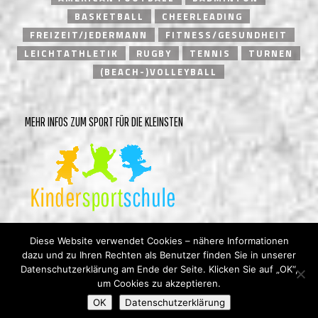
BASKETBALL
CHEERLEADING
FREIZEIT/JEDERMANN
FITNESS/GESUNDHEIT
LEICHTATHLETIK
RUGBY
TENNIS
TURNEN
(BEACH-)VOLLEYBALL
MEHR INFOS ZUM SPORT FÜR DIE KLEINSTEN
Diese Website verwendet Cookies – nähere Informationen
dazu und zu Ihren Rechten als Benutzer finden Sie in unserer
Datenschutzerklärung am Ende der Seite. Klicken Sie auf „OK“,
um Cookies zu akzeptieren.
© Heidelberger Turnverein 1846 e.V. |
Impressum
|
OK
Datenschutzerklärung
Datenschutzerklärung