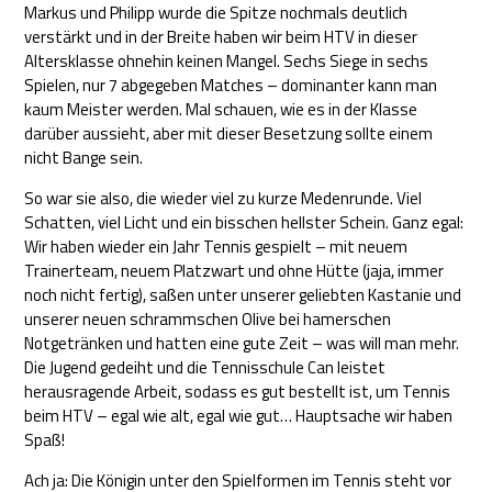
Markus und Philipp wurde die Spitze nochmals deutlich
verstärkt und in der Breite haben wir beim HTV in dieser
Altersklasse ohnehin keinen Mangel. Sechs Siege in sechs
Spielen, nur 7 abgegeben Matches – dominanter kann man
kaum Meister werden. Mal schauen, wie es in der Klasse
darüber aussieht, aber mit dieser Besetzung sollte einem
nicht Bange sein.
So war sie also, die wieder viel zu kurze Medenrunde. Viel
Schatten, viel Licht und ein bisschen hellster Schein. Ganz egal:
Wir haben wieder ein Jahr Tennis gespielt – mit neuem
Trainerteam, neuem Platzwart und ohne Hütte (jaja, immer
noch nicht fertig), saßen unter unserer geliebten Kastanie und
unserer neuen schrammschen Olive bei hamerschen
Notgetränken und hatten eine gute Zeit – was will man mehr.
Die Jugend gedeiht und die Tennisschule Can leistet
herausragende Arbeit, sodass es gut bestellt ist, um Tennis
beim HTV – egal wie alt, egal wie gut… Hauptsache wir haben
Spaß!
Ach ja: Die Königin unter den Spielformen im Tennis steht vor