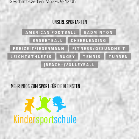
Geschäftszeiten: Mo.-Fr. 9-12 Uhr
UNSERE SPORTARTEN
AMERICAN FOOTBALL
BADMINTON
BASKETBALL
CHEERLEADING
FREIZEIT/JEDERMANN
FITNESS/GESUNDHEIT
LEICHTATHLETIK
RUGBY
TENNIS
TURNEN
(BEACH-)VOLLEYBALL
MEHR INFOS ZUM SPORT FÜR DIE KLEINSTEN