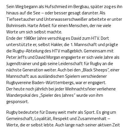
Sein Weg begann als Hufschmied im Bergbau, später zog es ihn
hinaus auf die See – oder besser gesagt darunter. Als
Tiefseetaucher und Unterwasserschweißer arbeitete er unter
Bohrinseln. Harte Arbeit für einen Menschen, der nie viele
Worte um sich selbst machte.
Ende der 1980er Jahre verschlug es David zum HTV. Dort
unterstützte er, selbst Hakler, die 1. Mannschaft und prägte
die Rugby-Abteilung des HTV maßgeblich. Gemeinsam mit
Peter Jeffs und David Morgan engagierte er sich viele Jahre als
Jugendtrainer und gab seine Leidenschaft für Rugby an die
nächste Generation weiter. Auch bei den „Black Sheeps“, einer
Mannschaft aus ausländischen Spielern verschiedener
Rugbyvereine Baden-Württembergs, war er engagiert.
Der heute noch jährlich bei jeder Weihnachtsfeier verliehene
Wanderpokal des „Spieler des Jahres“ wurde von ihm
gesponsort.
Rugby bedeutete für Davey weit mehr als Sport. Es ging um
Gemeinschaft, Loyalität, Respekt und Zusammenhalt –
Werte, die er selbst lebte. Auch lange nach seiner aktiven Zeit