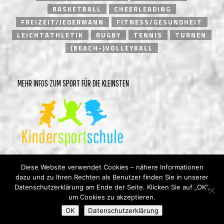
BASKETBALL
CHEERLEADING
FREIZEIT/JEDERMANN
FITNESS/GESUNDHEIT
LEICHTATHLETIK
RUGBY
TENNIS
TURNEN
(BEACH-)VOLLEYBALL
MEHR INFOS ZUM SPORT FÜR DIE KLEINSTEN
Diese Website verwendet Cookies – nähere Informationen
dazu und zu Ihren Rechten als Benutzer finden Sie in unserer
Datenschutzerklärung am Ende der Seite. Klicken Sie auf „OK“,
um Cookies zu akzeptieren.
© Heidelberger Turnverein 1846 e.V. |
Impressum
|
OK
Datenschutzerklärung
Datenschutzerklärung