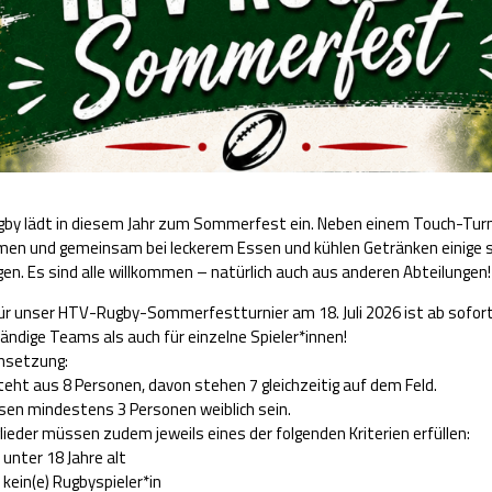
ugby lädt in diesem Jahr zum Sommerfest ein. Neben einem Touch-Turni
 und gemeinsam bei leckerem Essen und kühlen Getränken einige 
en. Es sind alle willkommen – natürlich auch aus anderen Abteilungen!
ür unser HTV-Rugby-Sommerfestturnier am 18. Juli 2026 ist ab sofor
tändige Teams als auch für einzelne Spieler*innen!
setzung:
ht aus 8 Personen, davon stehen 7 gleichzeitig auf dem Feld.
en mindestens 3 Personen weiblich sein.
ieder müssen zudem jeweils eines der folgenden Kriterien erfüllen:
 unter 18 Jahre alt
 kein(e) Rugbyspieler*in