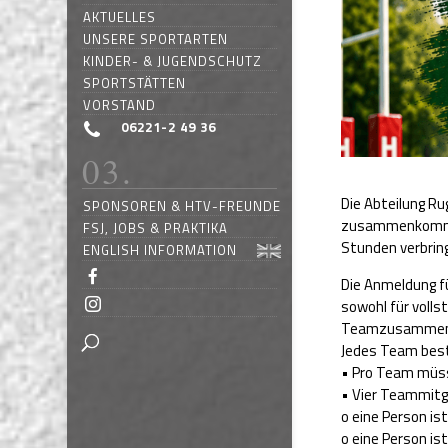
AKTUELLES
UNSERE SPORTARTEN
KINDER- & JUGENDSCHUTZ
SPORTSTÄTTEN
VORSTAND
06221-2 49 36
Die Abteilung R
SPONSOREN & HTV-FREUNDE
zusammenkommen
FSJ, JOBS & PRAKTIKA
Stunden verbring
ENGLISH INFORMATION
Die Anmeldung f
sowohl für volls
Teamzusammen
Jedes Team beste
• Pro Team müss
• Vier Teammitgl
o eine Person ist
o eine Person ist