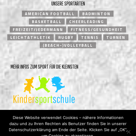
UNSERE SPORTARTEN
AMERICAN FOOTBALL
BADMINTON
BASKETBALL
CHEERLEADING
FREIZEIT/JEDERMANN
FITNESS/GESUNDHEIT
LEICHTATHLETIK
RUGBY
TENNIS
TURNEN
(BEACH-)VOLLEYBALL
MEHR INFOS ZUM SPORT FÜR DIE KLEINSTEN
Diese Website verwendet Cookies – nähere Informationen
dazu und zu Ihren Rechten als Benutzer finden Sie in unserer
Datenschutzerklärung am Ende der Seite. Klicken Sie auf „OK“,
um Cookies zu akzeptieren.