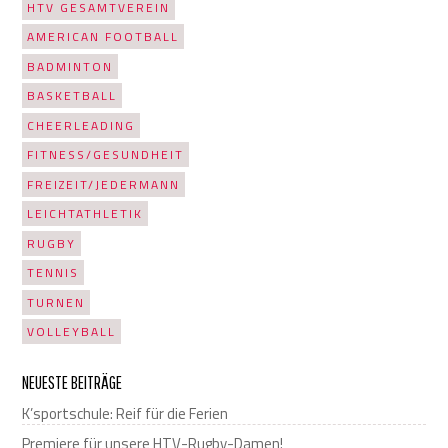
HTV GESAMTVEREIN
AMERICAN FOOTBALL
BADMINTON
BASKETBALL
CHEERLEADING
FITNESS/GESUNDHEIT
FREIZEIT/JEDERMANN
LEICHTATHLETIK
RUGBY
TENNIS
TURNEN
VOLLEYBALL
NEUESTE BEITRÄGE
K’sportschule: Reif für die Ferien
Premiere für unsere HTV-Rugby-Damen!