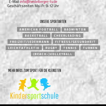
E-Mail:
info@heidelberger-tv.de
Geschäftszeiten: Mo.-Fr. 9-12 Uhr
UNSERE SPORTARTEN
AMERICAN FOOTBALL
BADMINTON
BASKETBALL
CHEERLEADING
FREIZEIT/JEDERMANN
FITNESS/GESUNDHEIT
LEICHTATHLETIK
RUGBY
TENNIS
TURNEN
(BEACH-)VOLLEYBALL
MEHR INFOS ZUM SPORT FÜR DIE KLEINSTEN