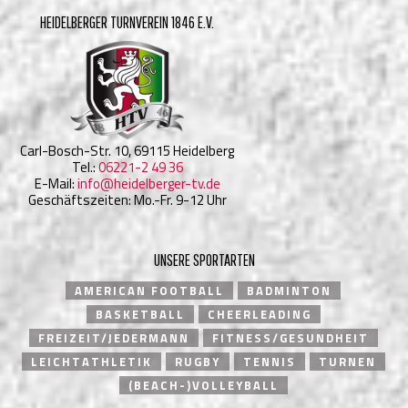
HEIDELBERGER TURNVEREIN 1846 E.V.
Carl-Bosch-Str. 10, 69115 Heidelberg
Tel.:
06221-2 49 36
E-Mail:
info@heidelberger-tv.de
Geschäftszeiten: Mo.-Fr. 9-12 Uhr
UNSERE SPORTARTEN
AMERICAN FOOTBALL
BADMINTON
BASKETBALL
CHEERLEADING
FREIZEIT/JEDERMANN
FITNESS/GESUNDHEIT
LEICHTATHLETIK
RUGBY
TENNIS
TURNEN
(BEACH-)VOLLEYBALL