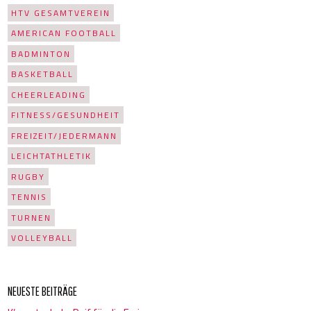
HTV GESAMTVEREIN
AMERICAN FOOTBALL
BADMINTON
BASKETBALL
CHEERLEADING
FITNESS/GESUNDHEIT
FREIZEIT/JEDERMANN
LEICHTATHLETIK
RUGBY
TENNIS
TURNEN
VOLLEYBALL
NEUESTE BEITRÄGE