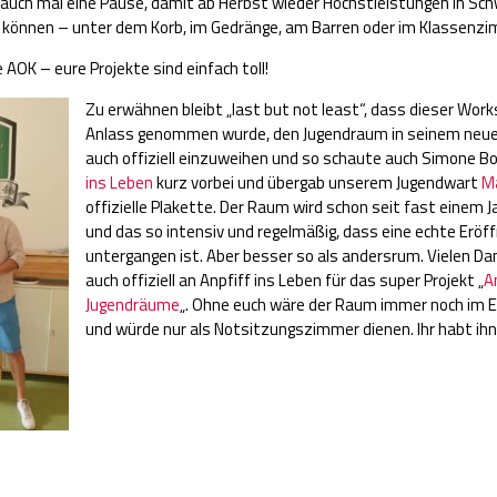
 auch mal eine Pause, damit ab Herbst wieder Höchstleistungen in S
 können – unter dem Korb, im Gedränge, am Barren oder im Klassenzi
e AOK – eure Projekte sind einfach toll!
Zu erwähnen bleibt „last but not least“, dass dieser Wo
Anlass genommen wurde, den Jugendraum in seinem neuen
auch offiziell einzuweihen und so schaute auch Simone B
ins Leben
kurz vorbei und übergab unserem Jugendwart
M
offizielle Plakette. Der Raum wird schon seit fast einem 
und das so intensiv und regelmäßig, dass eine echte Eröf
untergangen ist. Aber besser so als andersrum. Vielen Da
auch offiziell an Anpfiff ins Leben für das super Projekt „
A
Jugendräume
„. Ohne euch wäre der Raum immer noch im 
und würde nur als Notsitzungszimmer dienen. Ihr habt ihn