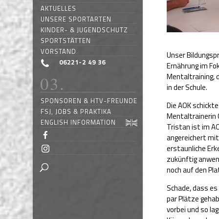
AKTUELLES
UNSERE SPORTARTEN
KINDER- & JUGENDSCHUTZ
SPORTSTÄTTEN
VORSTAND
Unser Bildungsp
06221-2 49 36
Ernährung im Fo
Mentaltraining, 
in der Schule.
SPONSOREN & HTV-FREUNDE
Die AOK schickt
FSJ, JOBS & PRAKTIKA
Mentaltrainerin
ENGLISH INFORMATION
Tristan ist im A
angereichert mit
erstaunliche Erk
zukünftig anwen
noch auf den Pla
Schade, dass es
par Plätze gehab
vorbei und so la