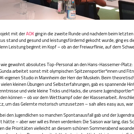
rojekt mit der
AOK
ging in die zweite Runde und nachdem beim letzte
kus stand und gesund und leistungsfördernd gekocht wurde, ging es d
denn Leistung beginnt im Kopf – ob an der Freiwurflinie, auf dem Sch
e wie gewohnt absolutes Top-Personal an den Hans-Hassemer-Platz:
 Gunda arbeitet sonst mit olympischen Spitzensportler*innen und Fi
OK-eigenen Studio in Mannheim der Herr der Muskeln. Beim theoretisc
 vielen kleinen Übungen und Selbsterfahrungen, gab es spannende Hin
enntnisse und viele kleine Tricks und Hacks, die unsere Jugendsportler
den können – ob vor dem Wettkampf oder der Klassenarbeit. Anschli
tz, um das Gelernte motorisch umzusetzen – sah alles easy aus, war 
 bei den Jugendlichen so manchen Spontanausfall gab und der Jugendr
t hätte – aber wer will es Ihnen verdenken: Die Saison war lang, das Sc
gen die Prioritäten vielleicht an diesem schönen Sommerabend woande