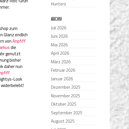
chwarz-Rot-Grün
Hunters
mmer.
ARCHIV
Juli 2026
rkshop zum
 Glanz endlich
Juni 2026
orn von
Anpfiff
Mai 2026
arkus
die
April 2026
Jahr genutzt
fnung bisher
März 2026
nk daher nun
Februar 2026
npfiff
Januar 2026
Eightys-Look
 widerbelebt!
Dezember 2025
November 2025
Oktober 2025
September 2025
August 2025