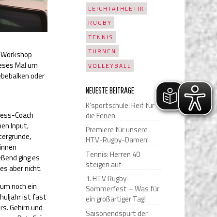
LEICHTATHLETIK
RUGBY
TENNIS
TURNEN
n Workshop
ieses Mal um
VOLLEYBALL
webebalken oder
NEUESTE BEITRÄGE
K’sportschule: Reif für
tness-Coach
die Ferien
hen Input,
Premiere für unsere
tergründe,
HTV-Rugby-Damen!
*innen
Tennis: Herren 40
eßend ging es
steigen auf
es aber nicht.
1. HTV Rugby-
aum noch ein
Sommerfest – Was für
huljahr ist fast
ein großartiger Tag!
rs. Gehirn und
Saisonendspurt der