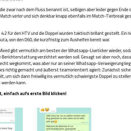
l, die zwar nach dem Fluss benannt ist, selbigen aber leider gegen Ende
 Match verlor und sich denkbar knapp ebenfalls im Match-Tierbreak ge
 4:2 für den HTV und die Doppel wurden taktisch brillant gestellt. Ein r
ta, von den D60, die kurzfristig zum Aushelfen bereit war.
Mixed gibt vermutlich am besten der Whatsapp-Liveticker wieder, soda
e Berichterstattung verzichtet werden soll. Gesagt sei aber noch, dass
hlecht wegkommt, was aber nur an seiner Whatsapp-Verweigerung liegt.
lles richtig gemacht und äußerst teamorientiert agiert: Zunächst siche
lt, um sich dann freiwillig ins vermutlich schwierigste Doppel zu stelle
t werden kann.
t, einfach aufs erste Bild klicken!