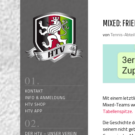
MIXED: FRI
von
Tennis-Abtei
KONTAKT
INFO & ANMELDUNG
Mit einem letzt
HTV SHOP
Mixed-Teams we
HTV APP
Tabellenspitze.
Die Geschichte d
seinem nicht get
DER HTV – UNSER VEREIN