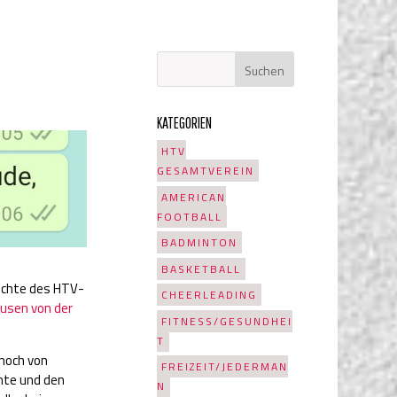
KATEGORIEN
HTV
GESAMTVEREIN
AMERICAN
FOOTBALL
BADMINTON
BASKETBALL
hichte des HTV-
CHEERLEADING
ausen von der
FITNESS/GESUNDHEI
T
 noch von
FREIZEIT/JEDERMAN
nnte und den
N