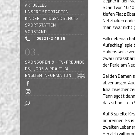
Gegner in den Ma
AKTUELLES
Stand von 10:10 
UNSERE SPORTARTEN
tiefen Platz üb
KINDER- & JUGENDSCHUTZ
Netzhaken endete
SPORTSTÄTTEN
man zwar nicht 
VORSTAND
Falk nebenan ha
06221-2 49 36
Aufschlag“ spiel
Habensseite verb
zwar unfassbar h
SPONSOREN & HTV-FREUNDE
der Perle am Nec
FSJ, JOBS & PRAKTIKA
ENGLISH INFORMATION
Bei den Damen sp
abverlangen. Au
Julia zwischenzei
Tennisgott dann 
das schon – ein S
Auf 5 spielte Ki
anbrennen. Es ist
zweiten Lebensm
Herzlich willkom