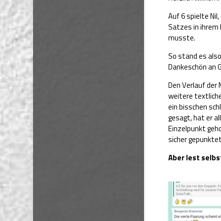
Auf 6 spielte Ni
Satzes in ihrem
musste.
So stand es also
Dankeschön an Gu
Den Verlauf der 
weitere textlich
ein bisschen sc
gesagt, hat er a
Einzelpunkt geho
sicher gepunkte
Aber lest selbs