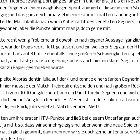
tch-Tiebreak zwang. Dort ging es lange hin und her bis, ja bis ein Netzr
den Gegner zu einem waghalsigen Sprint animierte, dieser in einen St
erging und das ganze Schlamassel in einer schmerzhaften Landung au
. Der Matchball danach war in Anbetracht des verletzten Gegners trivi
gewinnen, aber die Punkte nimmt man ja doch gerne mit.
tte recht wenig Probleme und obwohl er nach eigener Aussage „gänzlic
te, war der Drops recht flott gelutscht und ein weiterer Sieg auf der H
ucht. Lars auf 3 hatte ebenfalls keine größeren Schwierigkeiten, spie
art, aber fast genauso ungenau, sodass auch hier ein klarer Sieg für d
kar zu Papier geschrieben wurde.
ielte Altpräsidentin Julia auf der 4 und konnte einer starken Gegnerin 
ch hier musste der Match-Tiebreak entscheiden und nach großem Rü
tlich zum 10:10 ausgleichen. Dann ein Punkt für die Gegnerin und weil d
doch ein auf Ausgleich bedachtes Wesen ist – oder schlicht rachsücht
lide, ein Knick, Julia verletzt, Match verloren, Mist!
rsten um ihre ersten HTV-Punkte und ließ bei diesem Unterfangen auc
 ja nicht so, dass wir sehr ehrgeizig sind, aber wenn eine neue Spieleri
atch gleich gewinnt, dann nehmen wir sie doch gerne unter unserer Ka
men, Kirsten!