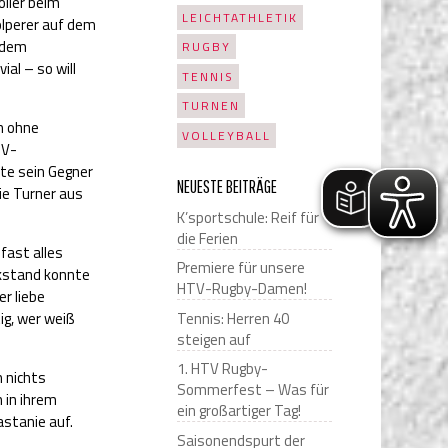
oller beim
LEICHTATHLETIK
olperer auf dem
f dem
RUGBY
al – so will
TENNIS
TURNEN
h ohne
VOLLEYBALL
TV-
lte sein Gegner
NEUESTE BEITRÄGE
ie Turner aus
K’sportschule: Reif für
die Ferien
fast alles
Premiere für unsere
ckstand konnte
HTV-Rugby-Damen!
er liebe
Tennis: Herren 40
ig, wer weiß
steigen auf
1. HTV Rugby-
h nichts
Sommerfest – Was für
n in ihrem
ein großartiger Tag!
stanie auf.
Saisonendspurt der