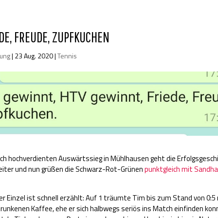
EDE, FREUDE, ZUPFKUCHEN
lung
|
23 Aug. 2020
|
Tennis
lich hochverdienten Auswärtssieg in Mühlhausen geht die Erfolgsgesc
iter und nun grüßen die Schwarz-Rot-Grünen
punktgleich mit Sandh
er Einzel ist schnell erzählt: Auf 1 träumte Tim bis zum Stand von 0:5
runkenen Kaffee, ehe er sich halbwegs seriös ins Match einfinden ko