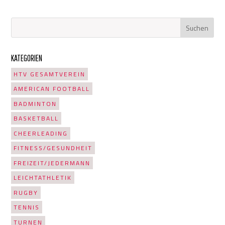
KATEGORIEN
HTV GESAMTVEREIN
AMERICAN FOOTBALL
BADMINTON
BASKETBALL
CHEERLEADING
FITNESS/GESUNDHEIT
FREIZEIT/JEDERMANN
LEICHTATHLETIK
RUGBY
TENNIS
TURNEN