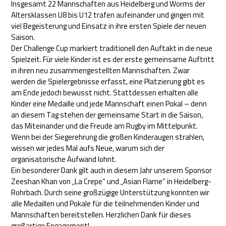
Insgesamt 22 Mannschaften aus Heidelberg und Worms der
Altersklassen U8 bis U12 trafen aufeinander und gingen mit
viel Begeisterung und Einsatz in ihre ersten Spiele der neuen
Saison.
Der Challenge Cup markiert traditionell den Auftakt in die neue
Spielzeit. Für viele Kinder ist es der erste gemeinsame Auftritt
in ihren neu zusammengestellten Mannschaften. Zwar
werden die Spielergebnisse erfasst, eine Platzierung gibt es
am Ende jedoch bewusst nicht. Stattdessen erhalten alle
Kinder eine Medaille und jede Mannschaft einen Pokal – denn
an diesem Tag stehen der gemeinsame Start in die Saison,
das Miteinander und die Freude am Rugby im Mittelpunkt.
Wenn bei der Siegerehrung die großen Kinderaugen strahlen,
wissen wir jedes Mal aufs Neue, warum sich der
organisatorische Aufwand lohnt.
Ein besonderer Dank gilt auch in diesem Jahr unserem Sponsor
Zeeshan Khan von „La Crepe“ und „Asian Flame“ in Heidelberg-
Rohrbach. Durch seine großzügige Unterstützung konnten wir
alle Medaillen und Pokale für die teilnehmenden Kinder und
Mannschaften bereitstellen. Herzlichen Dank für dieses
großartige Engagement!