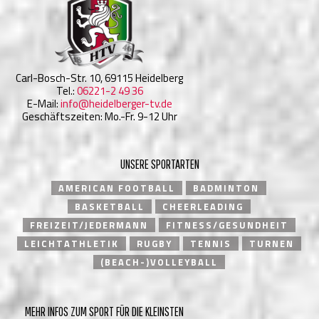
Carl-Bosch-Str. 10, 69115 Heidelberg
Tel.:
06221-2 49 36
E-Mail:
info@heidelberger-tv.de
Geschäftszeiten: Mo.-Fr. 9-12 Uhr
UNSERE SPORTARTEN
AMERICAN FOOTBALL
BADMINTON
BASKETBALL
CHEERLEADING
FREIZEIT/JEDERMANN
FITNESS/GESUNDHEIT
LEICHTATHLETIK
RUGBY
TENNIS
TURNEN
(BEACH-)VOLLEYBALL
MEHR INFOS ZUM SPORT FÜR DIE KLEINSTEN