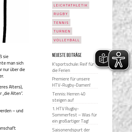
LEICHTATHLETIK
RUGBY
TENNIS
TURNEN
VOLLEYBALL
NEUESTE BEITRÄGE
ß sie
nnte man sich
K’sportschule: Reif für
 nur über die
die Ferien
er.
Premiere für unsere
HTV-Rugby-Damen!
res Alters),
r „die Alten“.
Tennis: Herren 40
steigen auf
1. HTV Rugby-
 werden – und
Sommerfest – Was für
ein großartiger Tag!
annschaft
Saisonendspurt der