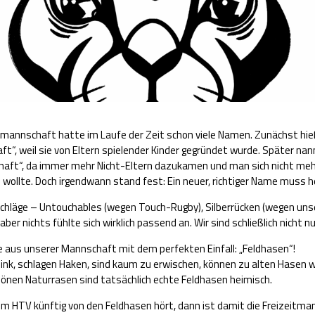
annschaft hatte im Laufe der Zeit schon viele Namen. Zunächst hie
t“, weil sie von Eltern spielender Kinder gegründet wurde. Später na
haft“, da immer mehr Nicht-Eltern dazukamen und man sich nicht mehr
n wollte. Doch irgendwann stand fest: Ein neuer, richtiger Name muss h
schläge – Untouchables (wegen Touch-Rugby), Silberrücken (wegen unse
aber nichts fühlte sich wirklich passend an. Wir sind schließlich nicht nu
 aus unserer Mannschaft mit dem perfekten Einfall: „Feldhasen“!
link, schlagen Haken, sind kaum zu erwischen, können zu alten Hasen
önen Naturrasen sind tatsächlich echte Feldhasen heimisch.
im HTV künftig von den Feldhasen hört, dann ist damit die Freizeitm