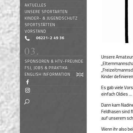
AKTUELLES
UNSERE SPORTARTEN
KINDER- & JUGENDSCHUTZ
SPORTSTÄTTEN
VORSTAND
06221-2 49 36
Unsere Amateurm
SPONSOREN & HTV-FREUNDE
„Elternmannschaf
FSJ, JOBS & PRAKTIKA
„Freizeitmannsc
ENGLISH INFORMATION
Kinder definiere
Es gab viele Vor
einfach Oldies … 
Dann kam Nadine
Feldhasen sind f
auf unserem sch
Wenn ihr also be