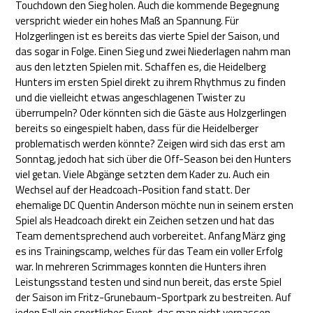
Touchdown den Sieg holen. Auch die kommende Begegnung
verspricht wieder ein hohes Maß an Spannung. Für
Holzgerlingen ist es bereits das vierte Spiel der Saison, und
das sogar in Folge. Einen Sieg und zwei Niederlagen nahm man
aus den letzten Spielen mit. Schaffen es, die Heidelberg
Hunters im ersten Spiel direkt zu ihrem Rhythmus zu finden
und die vielleicht etwas angeschlagenen Twister zu
überrumpeln? Oder könnten sich die Gäste aus Holzgerlingen
bereits so eingespielt haben, dass für die Heidelberger
problematisch werden könnte? Zeigen wird sich das erst am
Sonntag, jedoch hat sich über die Off-Season bei den Hunters
viel getan. Viele Abgänge setzten dem Kader zu. Auch ein
Wechsel auf der Headcoach-Position fand statt. Der
ehemalige DC Quentin Anderson möchte nun in seinem ersten
Spiel als Headcoach direkt ein Zeichen setzen und hat das
Team dementsprechend auch vorbereitet. Anfang März ging
es ins Trainingscamp, welches für das Team ein voller Erfolg
war. In mehreren Scrimmages konnten die Hunters ihren
Leistungsstand testen und sind nun bereit, das erste Spiel
der Saison im Fritz-Grunebaum-Sportpark zu bestreiten. Auf
jeden Fall ein sportliches Event, das man nicht verpassen