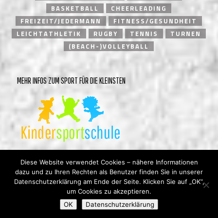
BASKETBALL
CHEERLEADING
FREIZEIT/JEDERMANN
FITNESS/GESUNDHEIT
LEICHTATHLETIK
RUGBY
TENNIS
TURNEN
(BEACH-)VOLLEYBALL
MEHR INFOS ZUM SPORT FÜR DIE KLEINSTEN
Diese Website verwendet Cookies – nähere Informationen
dazu und zu Ihren Rechten als Benutzer finden Sie in unserer
Datenschutzerklärung am Ende der Seite. Klicken Sie auf „OK“,
um Cookies zu akzeptieren.
© Heidelberger Turnverein 1846 e.V. |
Impressum
|
OK
Datenschutzerklärung
Datenschutzerklärung