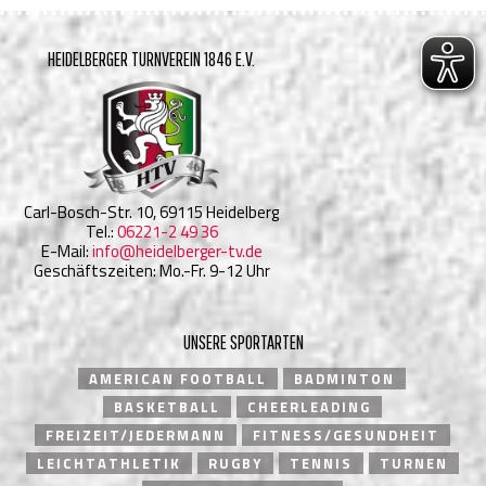
HEIDELBERGER TURNVEREIN 1846 E.V.
Carl-Bosch-Str. 10, 69115 Heidelberg
Tel.:
06221-2 49 36
E-Mail:
info@heidelberger-tv.de
Geschäftszeiten: Mo.-Fr. 9-12 Uhr
UNSERE SPORTARTEN
AMERICAN FOOTBALL
BADMINTON
BASKETBALL
CHEERLEADING
FREIZEIT/JEDERMANN
FITNESS/GESUNDHEIT
LEICHTATHLETIK
RUGBY
TENNIS
TURNEN