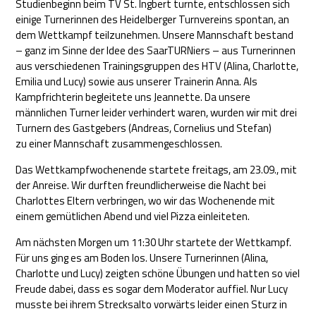
Studienbeginn beim TV St. Ingbert turnte, entschlossen sich
einige Turnerinnen des Heidelberger Turnvereins spontan, an
dem Wettkampf teilzunehmen. Unsere Mannschaft bestand
– ganz im Sinne der Idee des SaarTURNiers – aus Turnerinnen
aus verschiedenen Trainingsgruppen des HTV (Alina, Charlotte,
Emilia und Lucy) sowie aus unserer Trainerin Anna. Als
Kampfrichterin begleitete uns Jeannette. Da unsere
männlichen Turner leider verhindert waren, wurden wir mit drei
Turnern des Gastgebers (Andreas, Cornelius und Stefan)
zu einer Mannschaft zusammengeschlossen.
Das Wettkampfwochenende startete freitags, am 23.09., mit
der Anreise. Wir durften freundlicherweise die Nacht bei
Charlottes Eltern verbringen, wo wir das Wochenende mit
einem gemütlichen Abend und viel Pizza einleiteten.
Am nächsten Morgen um 11:30 Uhr startete der Wettkampf.
Für uns ging es am Boden los. Unsere Turnerinnen (Alina,
Charlotte und Lucy) zeigten schöne Übungen und hatten so viel
Freude dabei, dass es sogar dem Moderator auffiel. Nur Lucy
musste bei ihrem Strecksalto vorwärts leider einen Sturz in