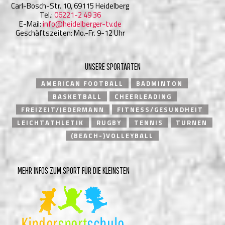
Carl-Bosch-Str. 10, 69115 Heidelberg
Tel.:
06221-2 49 36
E-Mail:
info@heidelberger-tv.de
Geschäftszeiten: Mo.-Fr. 9-12 Uhr
UNSERE SPORTARTEN
AMERICAN FOOTBALL
BADMINTON
BASKETBALL
CHEERLEADING
FREIZEIT/JEDERMANN
FITNESS/GESUNDHEIT
LEICHTATHLETIK
RUGBY
TENNIS
TURNEN
(BEACH-)VOLLEYBALL
MEHR INFOS ZUM SPORT FÜR DIE KLEINSTEN