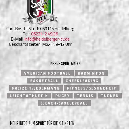
Carl-Bosch-Str. 10, 69115 Heidelberg
Tel.:
06221-2 49 36
E-Mail:
info@heidelberger-tv.de
Geschäftszeiten: Mo.-Fr. 9-12 Uhr
UNSERE SPORTARTEN
AMERICAN FOOTBALL
BADMINTON
BASKETBALL
CHEERLEADING
FREIZEIT/JEDERMANN
FITNESS/GESUNDHEIT
LEICHTATHLETIK
RUGBY
TENNIS
TURNEN
(BEACH-)VOLLEYBALL
MEHR INFOS ZUM SPORT FÜR DIE KLEINSTEN