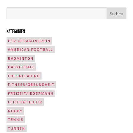
KATEGORIEN
HTV GESAMTVEREIN
AMERICAN FOOTBALL
BADMINTON
BASKETBALL
CHEERLEADING
FITNESS/GESUNDHEIT
FREIZEIT/JEDERMANN
LEICHTATHLETIK
RUGBY
TENNIS
TURNEN