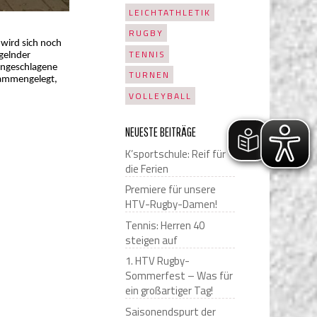
LEICHTATHLETIK
RUGBY
 wird sich noch
TENNIS
gelnder
ungeschlagene
TURNEN
sammengelegt,
VOLLEYBALL
NEUESTE BEITRÄGE
K’sportschule: Reif für
die Ferien
Premiere für unsere
HTV-Rugby-Damen!
Tennis: Herren 40
steigen auf
1. HTV Rugby-
Sommerfest – Was für
ein großartiger Tag!
Saisonendspurt der