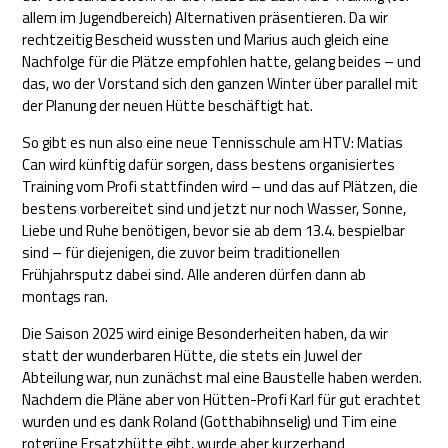
allem im Jugendbereich) Alternativen präsentieren. Da wir
rechtzeitig Bescheid wussten und Marius auch gleich eine
Nachfolge für die Plätze empfohlen hatte, gelang beides – und
das, wo der Vorstand sich den ganzen Winter über parallel mit
der Planung der neuen Hütte beschäftigt hat.
So gibt es nun also eine neue Tennisschule am HTV: Matias
Can wird künftig dafür sorgen, dass bestens organisiertes
Training vom Profi stattfinden wird – und das auf Plätzen, die
bestens vorbereitet sind und jetzt nur noch Wasser, Sonne,
Liebe und Ruhe benötigen, bevor sie ab dem 13.4. bespielbar
sind – für diejenigen, die zuvor beim traditionellen
Frühjahrsputz dabei sind. Alle anderen dürfen dann ab
montags ran.
Die Saison 2025 wird einige Besonderheiten haben, da wir
statt der wunderbaren Hütte, die stets ein Juwel der
Abteilung war, nun zunächst mal eine Baustelle haben werden.
Nachdem die Pläne aber von Hütten-Profi Karl für gut erachtet
wurden und es dank Roland (Gotthabihnselig) und Tim eine
rotgrüne Ersatzhütte gibt, wurde aber kurzerhand