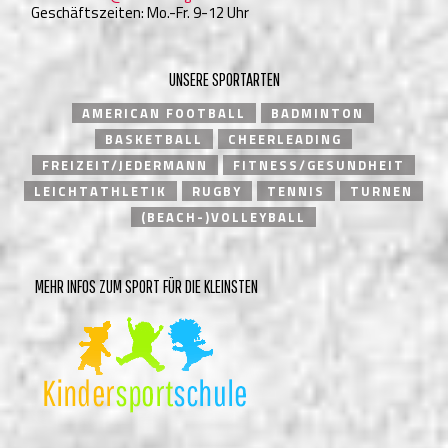
Geschäftszeiten: Mo.-Fr. 9-12 Uhr
UNSERE SPORTARTEN
AMERICAN FOOTBALL
BADMINTON
BASKETBALL
CHEERLEADING
FREIZEIT/JEDERMANN
FITNESS/GESUNDHEIT
LEICHTATHLETIK
RUGBY
TENNIS
TURNEN
(BEACH-)VOLLEYBALL
MEHR INFOS ZUM SPORT FÜR DIE KLEINSTEN