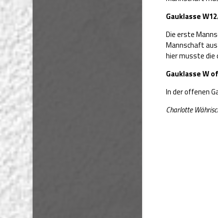
Gauklasse W12
Die erste Mannsc
Mannschaft aus Pa
hier musste die
Gauklasse W o
In der offenen G
Charlotte Währisc