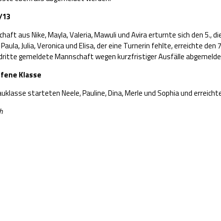
/13
haft aus Nike, Mayla, Valeria, Mawuli und Avira erturnte sich den 5., d
ula, Julia, Veronica und Elisa, der eine Turnerin fehlte, erreichte den 7
 dritte gemeldete Mannschaft wegen kurzfristiger Ausfälle abgemeld
ffene Klasse
auklasse starteten Neele, Pauline, Dina, Merle und Sophia und erreichte
h