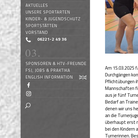
AKTUELLES
UNSERE SPORTARTEN
KINDER- & JUGENDSCHUTZ
SPORTSTÄTTEN
VORSTAND
06221-2 49 36
SPONSOREN & HTV-FREUNDE
Am 15.03.2025 f
FSJ, JOBS & PRAKTIKA
Durchgängen kon
ENGLISH INFORMATION
Pflichtübungen i
Mannschaften fü
aus je fünf Turn
Bedarf an Traine
denen wir uns he
an die Turnerjug
überhaupt erst 
bei den Kindern
Turnerinnen. Bes