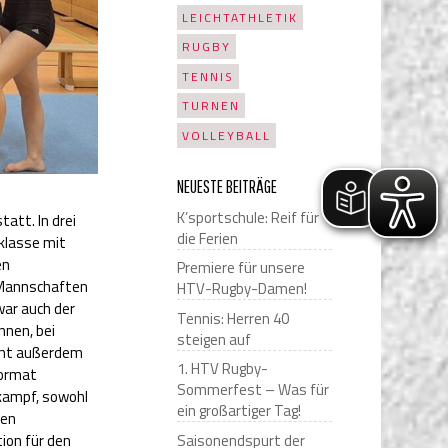
LEICHTATHLETIK
RUGBY
TENNIS
TURNEN
VOLLEYBALL
NEUESTE BEITRÄGE
K’sportschule: Reif für
att. In drei
die Ferien
klasse mit
en
Premiere für unsere
 Mannschaften
HTV-Rugby-Damen!
war auch der
Tennis: Herren 40
nnen, bei
steigen auf
geht außerdem
1. HTV Rugby-
Format
Sommerfest – Was für
tkampf, sowohl
ein großartiger Tag!
nen
Saisonendspurt der
ion für den