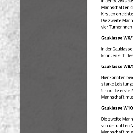
In der Bezirksk
Mannschaften de
Kirsten erreicht
Die zweite Manns
vier Turnerinnen
Gauklasse W6/
In der Gauklasse
konnten sich de
Gauklasse W8/
Hier konnten bei
starke Leistunge
5. und die erste
Mannschaft muss
Gauklasse W10
Die zweite Manns
von der dritten 
Mannschaft mus