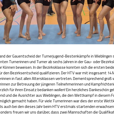
and der Gauentscheid der Turnerjugend-Bestenkämpfe in Wieblingen st
nten Turnerinnen und Turner ab sechs Jahren in der Gau- oder Bezirks
hr Können beweisen. In der Bezirksklasse konnten sich die ersten beid
r den Bezirksentscheid qualifizieren. Der HTV war mit insgesamt 14
erinnen in fast allen Altersklassen vertreten. Dementsprechend groß 
rinnen zur Betreuung der jüngeren Teilnehmerinnen und Kampfrichteri
rzlich für ihren Einsatz bedanken wollen! Ein herzliches Dankeschön 
end und die Ausrichter aus Wieblingen, die den Wettkampf in diesem 
möglich gemacht haben. Für viele Turnerinnen war dies der erste Wet
 als auch bei den dieses Jahr beim HTV erstmals startenden erwachse
onders freuen wir uns darüber, dass zwei Mannschaften die Qualifikat