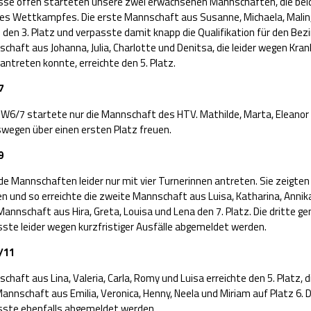
lasse offen starteten unsere zwei erwachsenen Mannschaften, die bei
s Wettkampfes. Die erste Mannschaft aus Susanne, Michaela, Malin,
e den 3. Platz und verpasste damit knapp die Qualifikation für den Bez
chaft aus Johanna, Julia, Charlotte und Denitsa, die leider wegen Kran
 antreten konnte, erreichte den 5. Platz.
7
 W6/7 startete nur die Mannschaft des HTV. Mathilde, Marta, Eleanor
swegen über einen ersten Platz freuen.
9
de Mannschaften leider nur mit vier Turnerinnen antreten. Sie zeigte
n und so erreichte die zweite Mannschaft aus Luisa, Katharina, Anni
 Mannschaft aus Hira, Greta, Louisa und Lena den 7. Platz. Die dritte 
te leider wegen kurzfristiger Ausfälle abgemeldet werden.
/11
chaft aus Lina, Valeria, Carla, Romy und Luisa erreichte den 5. Platz, d
Mannschaft aus Emilia, Veronica, Henny, Neela und Miriam auf Platz 6. 
ste ebenfalls abgemeldet werden.