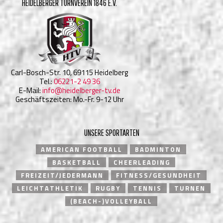
HEIDELBERGER TURNVEREIN 1846 E.V.
Carl-Bosch-Str. 10, 69115 Heidelberg
Tel.:
06221-2 49 36
E-Mail:
info@heidelberger-tv.de
Geschäftszeiten: Mo.-Fr. 9-12 Uhr
UNSERE SPORTARTEN
AMERICAN FOOTBALL
BADMINTON
BASKETBALL
CHEERLEADING
FREIZEIT/JEDERMANN
FITNESS/GESUNDHEIT
LEICHTATHLETIK
RUGBY
TENNIS
TURNEN
(BEACH-)VOLLEYBALL