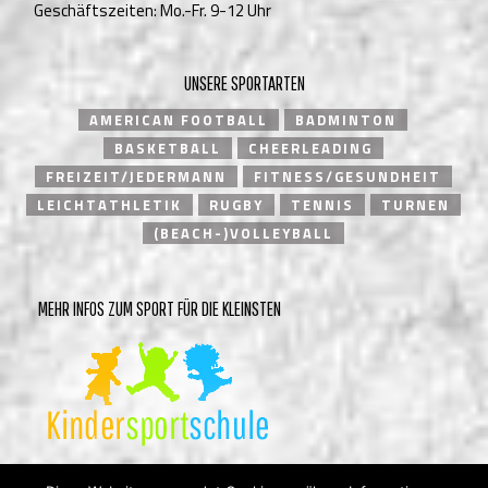
Geschäftszeiten: Mo.-Fr. 9-12 Uhr
UNSERE SPORTARTEN
AMERICAN FOOTBALL
BADMINTON
BASKETBALL
CHEERLEADING
FREIZEIT/JEDERMANN
FITNESS/GESUNDHEIT
LEICHTATHLETIK
RUGBY
TENNIS
TURNEN
(BEACH-)VOLLEYBALL
MEHR INFOS ZUM SPORT FÜR DIE KLEINSTEN